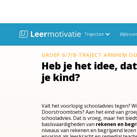
Trajecten
Bijlesse
GROEP 6/7/8-TRAJECT ARNHEM O
Heb je het idee, dat 
je kind?
Valt het voorlopig schooladvies tegen? Wi
Doorstroomtoets? Aan het eind van groep 
schooladvies. Dat is vroeg, maar het bied
basisvaardigheden van
rekenen en begr
niveaus van rekenen en begrijpend lezen 
ervaring als leerkracht en remedial teach