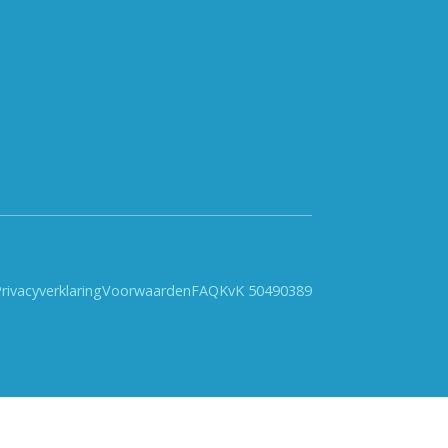
rivacyverklaring
Voorwaarden
FAQ
KvK 50490389