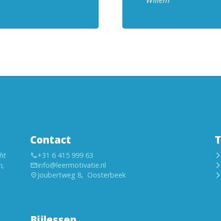
Willem
Contact
T
ht
+31 6 415 999 63
n,
info@leermotivatie.nl
Joubertweg 8, Oosterbeek
Bijlessen