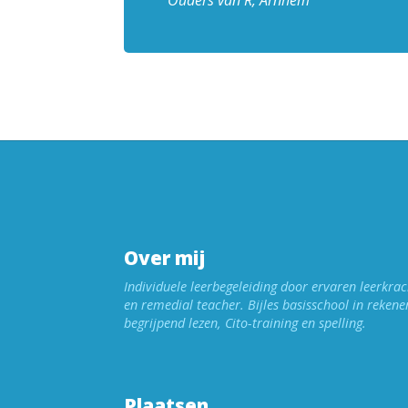
Ouders van R, Arnhem
Over mij
Individuele leerbegeleiding door ervaren leerkrac
en remedial teacher. Bijles basisschool in rekene
begrijpend lezen, Cito-training en spelling.
Plaatsen