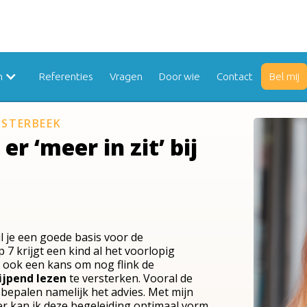
n
Referenties
Vragen
Door wie
Contact
Bel mij
OSTERBEEK
er ‘meer in zit’ bij
l je een goede basis voor de
7 krijgt een kind al het voorlopig
t ook een kans om nog flink de
ijpend lezen
te versterken. Vooral de
bepalen namelijk het advies. Met mijn
er kan ik deze begeleiding optimaal vorm