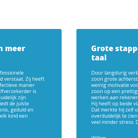
n meer
Grote stap
taal
ofessionele
Door langdurig verbl
d verstaat. Zij heeft
zoon grote achterst
fectieve manier
weinig motivatie voo
lfverzekerder is
zoon op een prettig
idelijk zijn
werken aan rekenen 
edt de juiste
Hij heeft op beide 
nis, geduld en
Dat merkte hij zelf 
elk kind een
overduidelijk te zien
veel minder stress. D