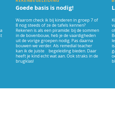
REKENBEGELEIDING
B
Goede basis is nodig!
L
Waarom check ik bij kinderen in groep 7 of
K
8 nog steeds of ze de tafels kennen?
v
ra
Rekenen is als een piramide: bij de sommen
o
st
in de bovenbouw, heb je de vaardigheden
B
uit de vorige groepen nodig. Pas daarna
l
bouwen we verder. Als remedial teacher
i
kan ik de juiste begeleiding bieden. Daar
g
heeft je kind echt wat aan. Ook straks in de
o
brugklas!
b