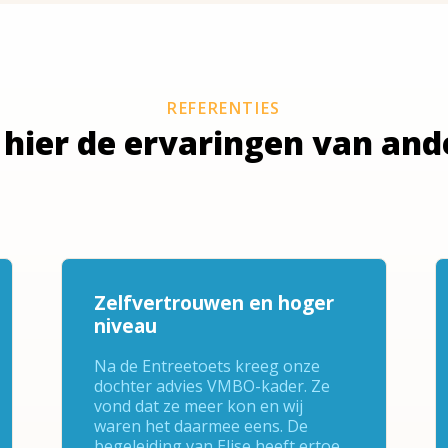
REFERENTIES
 hier de ervaringen van and
Zelfvertrouwen en hoger
niveau
Na de Entreetoets kreeg onze
dochter advies VMBO-kader. Ze
vond dat ze meer kon en wij
waren het daarmee eens. De
begeleiding van Elise heeft ertoe