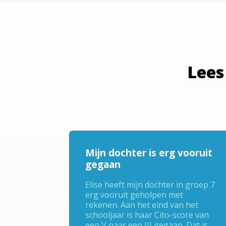
Lees
Mijn dochter is erg vooruit
gegaan
Elise heeft mijn dochter in groep 7
erg vooruit geholpen met
rekenen. Aan het eind van het
schooljaar is haar Cito-score van
een V naar een III gegaan. Dat is