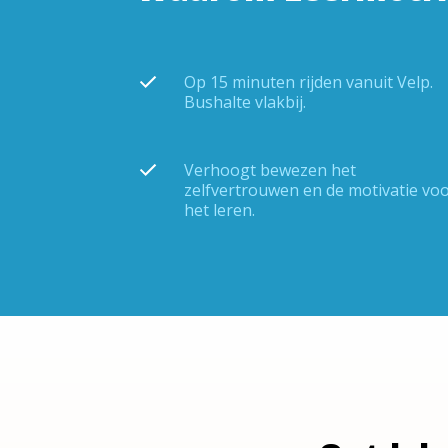
Op 15 minuten rijden vanuit Velp.
Bushalte vlakbij.
Verhoogt bewezen het
zelfvertrouwen en de motivatie vo
het leren.