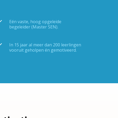
Eén vaste, hoog opgeleide
begeleider (Master SEN).
In 15 jaar al meer dan 200 leerlingen
vooruit geholpen én gemotiveerd.