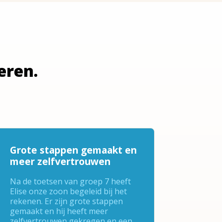
eren.
Grote stappen gemaakt en
meer zelfvertrouwen
Na de toetsen van groep 7 heeft
Elise onze zoon begeleid bij het
rekenen. Er zijn grote stappen
gemaakt en hij heeft meer
zelfvertrouwen gekregen en een