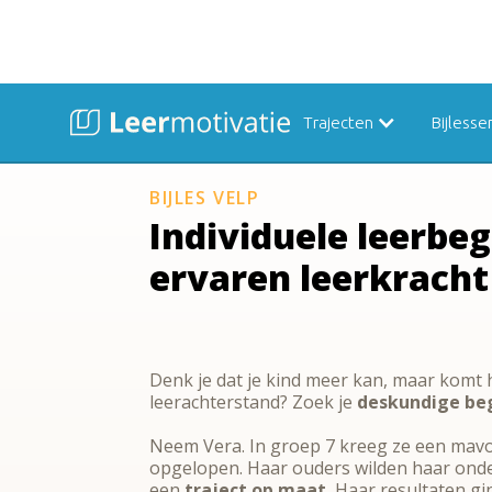
Trajecten
Bijlesse
BIJLES VELP
Individuele leerbeg
ervaren leerkracht
Denk je dat je kind meer kan, maar komt h
leerachterstand? Zoek je
deskundige be
Neem Vera. In groep 7 kreeg ze een mavo
opgelopen. Haar ouders wilden haar onde
een
traject op maat.
Haar resultaten gi