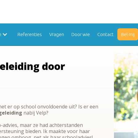
n
Referenties
Vragen
Door wie
Contact
Bel mij
eleiding door
et er op school onvoldoende uit? Is er een
geleiding
nabij Velp?
-advies, maar ze had achterstanden
rsteuning bieden. Ik maakte voor haar
ngen omhoog, net als haar schooladvies!