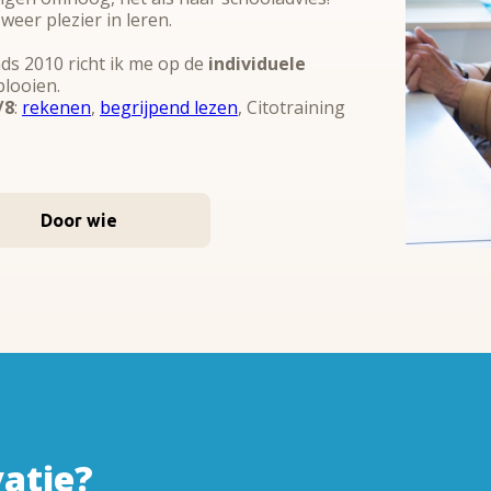
eer plezier in leren.
nds 2010 richt ik me op de
individuele
plooien.
/8
:
rekenen
,
begrijpend lezen
, Citotraining
Door wie
atie?