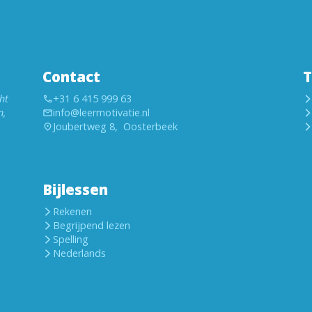
Contact
T
ht
+31 6 415 999 63
n,
info@leermotivatie.nl
Joubertweg 8, Oosterbeek
Bijlessen
Rekenen
Begrijpend lezen
Spelling
Nederlands