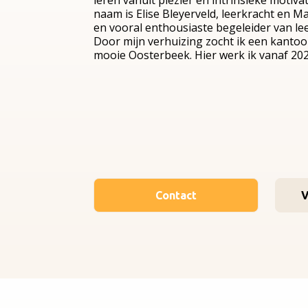
leren vanuit plezier en intrinsieke motivat
naam is Elise Bleyerveld, leerkracht en M
en vooral enthousiaste begeleider van lee
Door mijn verhuizing zocht ik een kantoor
mooie Oosterbeek. Hier werk ik vanaf 202
Contact
V