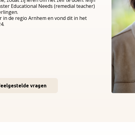
ie, zodat zij leren om het zelf te doen. Mijn
aster Educational Needs (remedial teacher)
rlingen.
 in de regio Arnhem en vond dit in het
4.
eelgestelde vragen