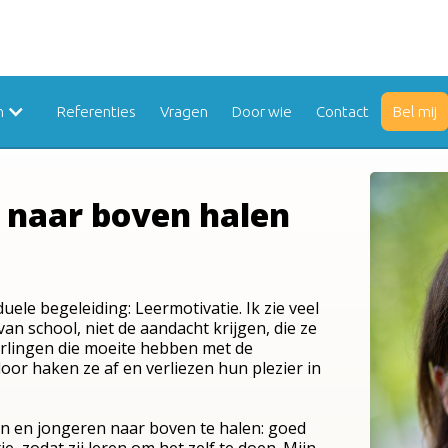
n
Referenties
Vragen
Door wie
Contact
Bel mij
d naar boven halen
uele begeleiding: Leermotivatie. Ik zie veel
an school, niet de aandacht krijgen, die ze
eerlingen die moeite hebben met de
oor haken ze af en verliezen hun plezier in
ren en jongeren naar boven te halen: goed