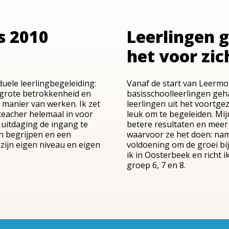
s 2010
Leerlingen 
het voor zic
duele leerlingbegeleiding:
Vanaf de start van Leermot
t grote betrokkenheid en
basisschoolleerlingen geh
 manier van werken. Ik zet
leerlingen uit het voortge
 teacher helemaal in voor
leuk om te begeleiden. Mijn
n uitdaging de ingang te
betere resultaten en meer
en begrijpen en een
waarvoor ze het doen: name
 zijn eigen niveau en eigen
voldoening om de groei bij
ik in Oosterbeek en richt 
groep 6, 7 en 8.